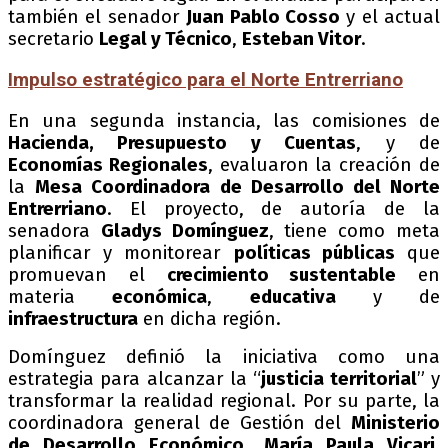
también el senador
Juan Pablo Cosso
y el actual
secretario
Legal y Técnico
,
Esteban Vitor
.
Impulso estratégico para el Norte Entrerriano
En una segunda instancia, las comisiones de
Hacienda, Presupuesto y Cuentas
, y de
Economías Regionales
, evaluaron la creación de
la
Mesa Coordinadora de Desarrollo del Norte
Entrerriano
. El proyecto, de autoría de la
senadora
Gladys Domínguez
, tiene como meta
planificar y monitorear
políticas públicas
que
promuevan el
crecimiento sustentable
en
materia
económica
,
educativa
y de
infraestructura
en dicha región.
Domínguez definió la iniciativa como una
estrategia para alcanzar la “
justicia territorial
” y
transformar la realidad regional. Por su parte, la
coordinadora general de Gestión del
Ministerio
de Desarrollo Económico
,
María Paula Vicari
,