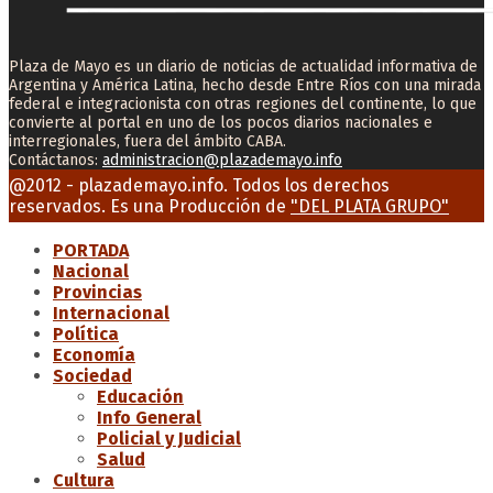
Plaza de Mayo es un diario de noticias de actualidad informativa de
Argentina y América Latina, hecho desde Entre Ríos con una mirada
federal e integracionista con otras regiones del continente, lo que
convierte al portal en uno de los pocos diarios nacionales e
interregionales, fuera del ámbito CABA.
Contáctanos:
administracion@plazademayo.info
Facebook
Twitter
Instagram
Youtube
Email
@2012 - plazademayo.info. Todos los derechos
reservados. Es una Producción de
"DEL PLATA GRUPO"
PORTADA
Nacional
Provincias
Internacional
Política
Economía
Sociedad
Educación
Info General
Policial y Judicial
Salud
Cultura