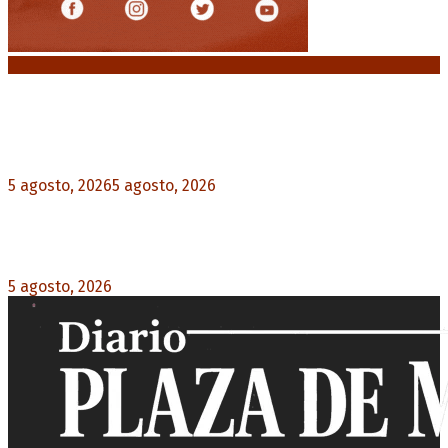
Noticias destacadas
El VAR semiautomático ya tiene fecha de debut
en el fútbol argentino
5 agosto, 2026
5 agosto, 2026
0
Carlos Beguerie se prepara para celebrar sus 114
años con tradición, gastronomía y shows
5 agosto, 2026
0