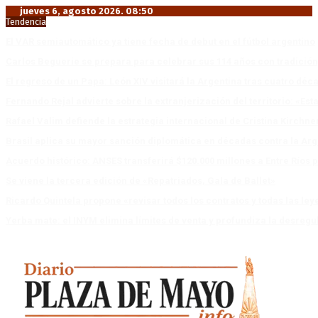
jueves 6, agosto 2026. 08:50
Tendencia
El VAR semiautomático ya tiene fecha de debut en el fútbol argentino
Carlos Beguerie se prepara para celebrar sus 114 años con tradició
El regreso de un Papa: León XIV visitará la Argentina tras cuatro déc
Fernando Rejal advierte sobre la extranjerización del territorio: «E
Rafael Valim defiende la estrategia internacional de Cristina Kirchne
Brasil aplica su mayor sanción diplomática en décadas contra la Arg
Acuerdo histórico: ANSES transferirá $120.000 millones a Entre Ríos po
Se viene la tercera edición de «Repatriados, Gala de Ballet»
Ricardo Quintela propone «revisar todos los contratos y todas las ley
Yerba mate: el INYM elimina límites de venta y profundiza la desregu