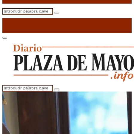
Search
Search
for:
Primary
Menu
Search
Search
for: