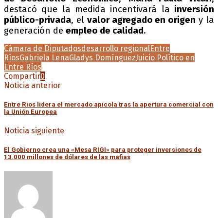
destacó que la medida incentivará la
inversión
público-privada
, el
valor agregado en origen
y la
generación de
empleo de calidad
.
Cámara de Diputados
desarrollo regional
Entre
Ríos
Gabriela Lena
Gladys Domínguez
Juicio Político en
Entre Ríos
Compartir
0
Noticia anterior
Entre Ríos lidera el mercado apícola tras la apertura comercial con
la Unión Europea
Noticia siguiente
El Gobierno crea una «Mesa RIGI» para proteger inversiones de
13.000 millones de dólares de las mafias