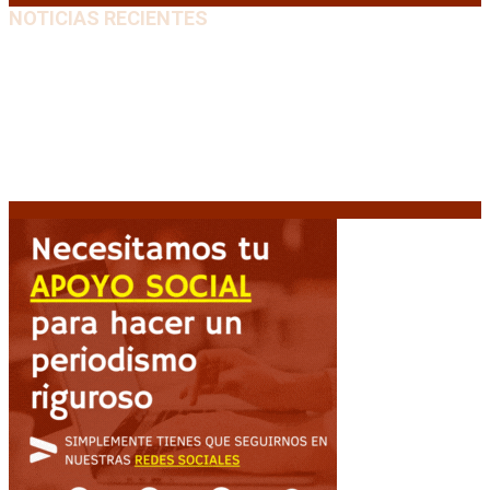
NOTICIAS RECIENTES
El VAR semiautomático ya tiene fecha de debut en el
fútbol argentino
5 agosto, 2026
Carlos Beguerie se prepara para celebrar sus 114
años con tradición, gastronomía y shows
5 agosto,
2026
El regreso de un Papa: León XIV visitará la Argentina
tras cuatro décadas
5 agosto, 2026