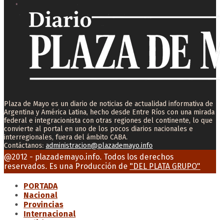
Plaza de Mayo es un diario de noticias de actualidad informativa de
Argentina y América Latina, hecho desde Entre Ríos con una mirada
federal e integracionista con otras regiones del continente, lo que
convierte al portal en uno de los pocos diarios nacionales e
interregionales, fuera del ámbito CABA.
Contáctanos:
administracion@plazademayo.info
Facebook
Twitter
Instagram
Youtube
Email
@2012 - plazademayo.info. Todos los derechos
reservados. Es una Producción de
"DEL PLATA GRUPO"
PORTADA
Nacional
Provincias
Internacional