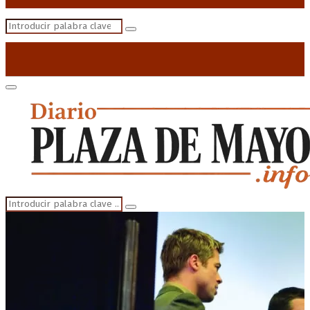
Search
Search
for:
Primary
Menu
Search
Search
for: