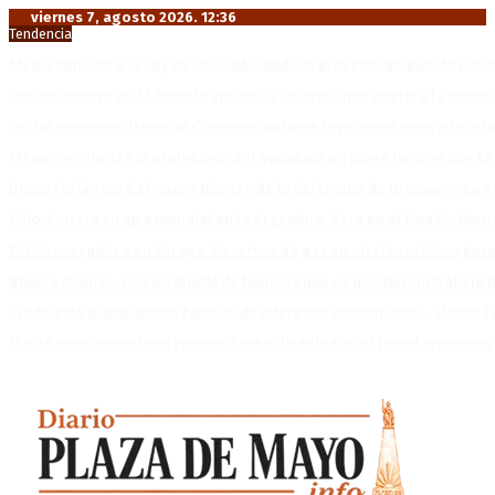
viernes 7, agosto 2026. 12:36
Tendencia
Media sanción a la Ley de Inviolabilidad: un proyecto amputado por l
Desalojos exprés: El Senado aprobó la reforma que acelera la deso
Brutal represión frente al Congreso durante la protesta contra la re
México militariza la protección del aguacate en plena tensión con EE
Diego Forlán será el nuevo técnico de la Selección de Uruguay: «La v
Milo J cierra su gira mundial en la Argentina: Será en el Estadio Mar
Crisis energética en Europa: Reservas de gas en niveles críticos para
Blanca Osuna: «Hay un tendal de familias que se quedan sin trabajo 
«Todo está planteado en función de intereses económicos», afirmó T
El VAR semiautomático ya tiene fecha de debut en el fútbol argentino