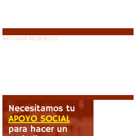
17
18
19
20
21
22
23
24
25
26
27
28
29
30
31
« Jul
NOTICIAS RECIENTES
Media sanción a la Ley de Inviolabilidad: un proyecto
amputado por la presión social y el rechazo federal
7
agosto, 2026
Desalojos exprés: El Senado aprobó la reforma que
acelera la desocupación de inmuebles
7 agosto, 2026
Brutal represión frente al Congreso durante la
protesta contra la reforma de la propiedad privada
7 agosto, 2026