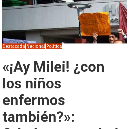
Destacada
Nacional
Política
«¡Ay Milei! ¿con
los niños
enfermos
también?»: