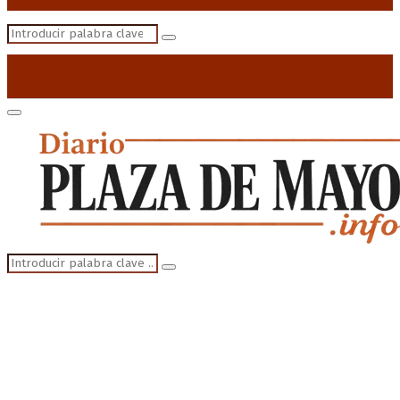
Search
Search
for:
Primary
Menu
Search
Search
for: