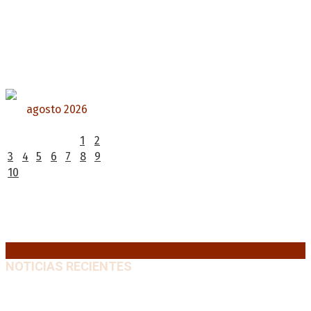
agosto 2026
L
M
X
J
V
S
D
1
2
3
4
5
6
7
8
9
10
11
12
13
14
15
16
17
18
19
20
21
22
23
24
25
26
27
28
29
30
31
« Jul
NOTICIAS RECIENTES
Milei pierde terreno entre los jóvenes y la
desaprobación se acerca al 65%
10 agosto, 2026