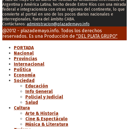
Argentina y América Latina, hecho desde Entre Ríos con una mirada
federal e integracionista con otras regiones del continente, lo que
convierte al portal en uno de los pocos diarios nacionales e
interregionales, fuera del ámbito CABA.
Contáctanos:
administracion@plazademayo.info
Facebook
Twitter
Instagram
Youtube
Email
@2012 - plazademayo.info. Todos los derechos
reservados. Es una Producción de
"DEL PLATA GRUPO"
PORTADA
Nacional
Provincias
Internacional
Política
Economía
Sociedad
Educación
Info General
Policial y Judicial
Salud
Cultura
Arte & Historia
Cine & Espectáculo
Música & Literatura