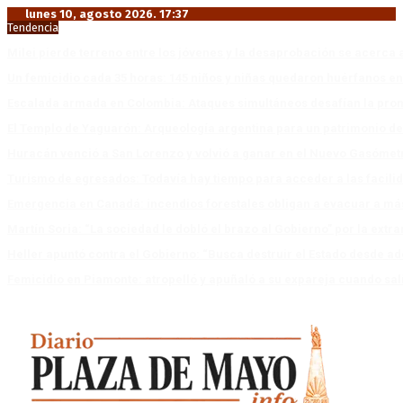
lunes 10, agosto 2026. 17:37
Tendencia
Milei pierde terreno entre los jóvenes y la desaprobación se acerca 
Un femicidio cada 35 horas: 145 niños y niñas quedaron huérfanos en
Escalada armada en Colombia: Ataques simultáneos desafían la pro
El Templo de Yaguarón: Arqueología argentina para un patrimonio d
Huracán venció a San Lorenzo y volvió a ganar en el Nuevo Gasóme
Turismo de egresados: Todavía hay tiempo para acceder a las facili
Emergencia en Canadá: incendios forestales obligan a evacuar a má
Martín Soria: “La sociedad le dobló el brazo al Gobierno” por la extra
Heller apuntó contra el Gobierno: “Busca destruir el Estado desde ad
Femicidio en Piamonte: atropelló y apuñaló a su expareja cuando salí