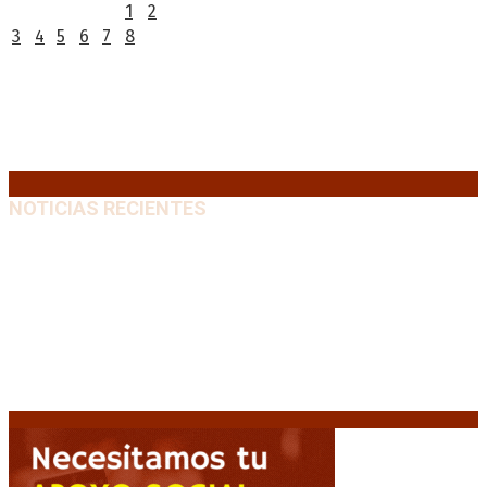
1
2
3
4
5
6
7
8
9
10
11
12
13
14
15
16
17
18
19
20
21
22
23
24
25
26
27
28
29
30
31
« Jul
NOTICIAS RECIENTES
“Michael”, la película sobre la vida de Michael
Jackson, tendrá una secuela
8 agosto, 2026
La AFA decretó un minuto de silencio en todas las
categorías por la muerte de Jorge Messi
8 agosto,
2026
El retorno de la «mano dura» en Colombia: De la
Espriella asume con una agenda de militarización y
ruptura
8 agosto, 2026