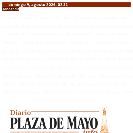
domingo 9, agosto 2026. 02:32
Tendencia
“Michael”, la película sobre la vida de Michael Jackson, tendrá una 
La AFA decretó un minuto de silencio en todas las categorías por la 
El retorno de la «mano dura» en Colombia: De la Espriella asume co
Mayans, tras la maratónica sesión: “Estuvimos a un milímetro de que 
Capitanich: “Argentina no tiene un problema de protección de la pro
Media sanción a la Ley de Inviolabilidad: un proyecto amputado por l
Desalojos exprés: El Senado aprobó la reforma que acelera la deso
Brutal represión frente al Congreso durante la protesta contra la re
México militariza la protección del aguacate en plena tensión con EE
Diego Forlán será el nuevo técnico de la Selección de Uruguay: «La v