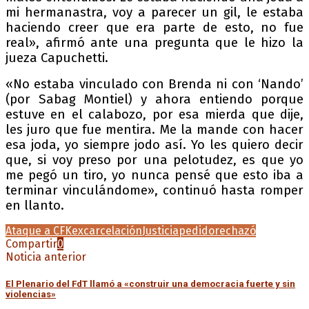
mi hermanastra, voy a parecer un gil, le estaba
haciendo creer que era parte de esto, no fue
real», afirmó ante una pregunta que le hizo la
jueza Capuchetti.
«No estaba vinculado con Brenda ni con ‘Nando’
(por Sabag Montiel) y ahora entiendo porque
estuve en el calabozo, por esa mierda que dije,
les juro que fue mentira. Me la mande con hacer
esa joda, yo siempre jodo así. Yo les quiero decir
que, si voy preso por una pelotudez, es que yo
me pegó un tiro, yo nunca pensé que esto iba a
terminar vinculándome», continuó hasta romper
en llanto.
Ataque a CFK
excarcelación
Justicia
pedido
rechazó
Compartir
0
Noticia anterior
El Plenario del FdT llamó a «construir una democracia fuerte y sin
violencias»