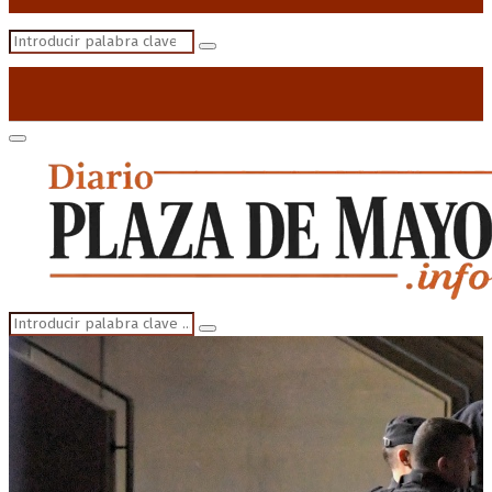
Search
Search
for:
Primary
Menu
Search
Search
for: