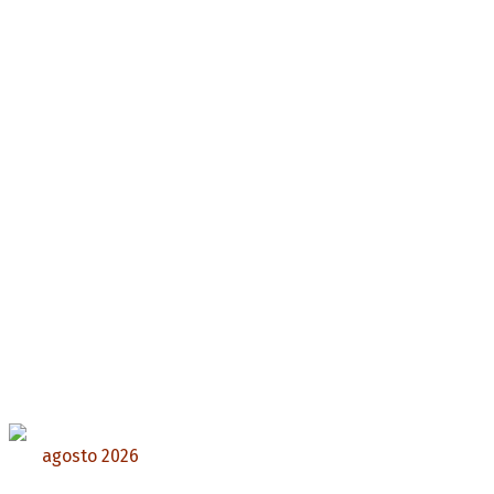
agosto 2026
L
M
X
J
V
S
D