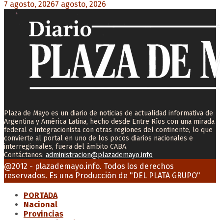
7 agosto, 2026
7 agosto, 2026
0
Plaza de Mayo es un diario de noticias de actualidad informativa de
Argentina y América Latina, hecho desde Entre Ríos con una mirada
federal e integracionista con otras regiones del continente, lo que
convierte al portal en uno de los pocos diarios nacionales e
interregionales, fuera del ámbito CABA.
Contáctanos:
administracion@plazademayo.info
Facebook
Twitter
Instagram
Youtube
Email
@2012 - plazademayo.info. Todos los derechos
reservados. Es una Producción de
"DEL PLATA GRUPO"
PORTADA
Nacional
Provincias