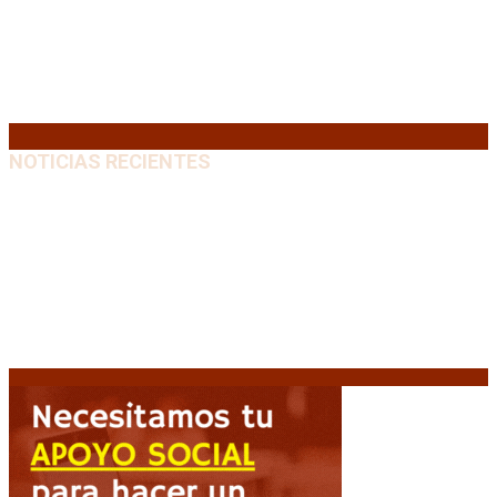
10
11
12
13
14
15
16
17
18
19
20
21
22
23
24
25
26
27
28
29
30
31
« Jul
NOTICIAS RECIENTES
Media sanción a la Ley de Inviolabilidad: un proyecto
amputado por la presión social y el rechazo federal
7
agosto, 2026
Desalojos exprés: El Senado aprobó la reforma que
acelera la desocupación de inmuebles
7 agosto, 2026
Brutal represión frente al Congreso durante la
protesta contra la reforma de la propiedad privada
7 agosto, 2026