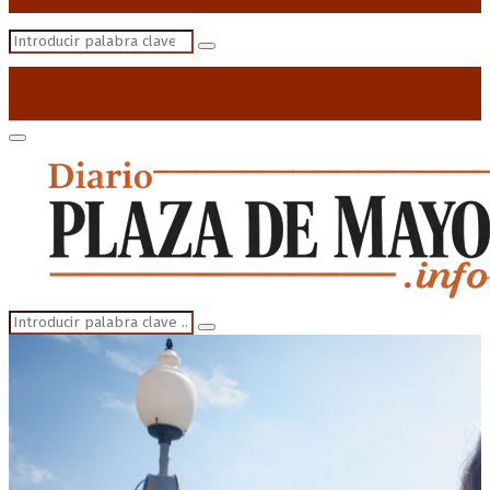
Search
Search
for:
Primary
Menu
Search
Search
for: