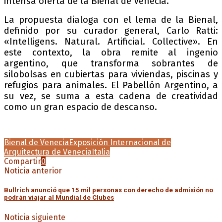
intensa oferta de la Bienal de Venecia.
La propuesta dialoga con el lema de la Bienal,
definido por su curador general, Carlo Ratti:
«Intelligens. Natural. Artificial. Collective». En
este contexto, la obra remite al ingenio
argentino, que transforma sobrantes de
silobolsas en cubiertas para viviendas, piscinas y
refugios para animales. El Pabellón Argentino, a
su vez, se suma a esta cadena de creatividad
como un gran espacio de descanso.
Bienal de Venecia
Exposición Internacional de
Arquitectura de Venecia
Italia
Compartir
0
Noticia anterior
Bullrich anunció que 15 mil personas con derecho de admisión no
podrán viajar al Mundial de Clubes
Noticia siguiente