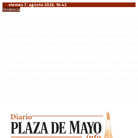
viernes 7, agosto 2026. 16:43
Tendencia
Media sanción a la Ley de Inviolabilidad: un proyecto amputado por l
Desalojos exprés: El Senado aprobó la reforma que acelera la deso
Brutal represión frente al Congreso durante la protesta contra la re
México militariza la protección del aguacate en plena tensión con EE
Diego Forlán será el nuevo técnico de la Selección de Uruguay: «La v
Milo J cierra su gira mundial en la Argentina: Será en el Estadio Mar
Crisis energética en Europa: Reservas de gas en niveles críticos para
Blanca Osuna: «Hay un tendal de familias que se quedan sin trabajo 
«Todo está planteado en función de intereses económicos», afirmó T
El VAR semiautomático ya tiene fecha de debut en el fútbol argentino