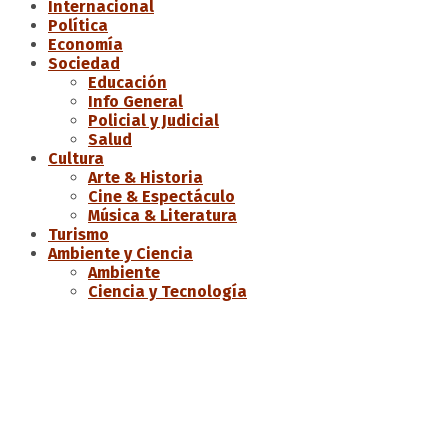
Internacional
Política
Economía
Sociedad
Educación
Info General
Policial y Judicial
Salud
Cultura
Arte & Historia
Cine & Espectáculo
Música & Literatura
Turismo
Ambiente y Ciencia
Ambiente
Ciencia y Tecnología