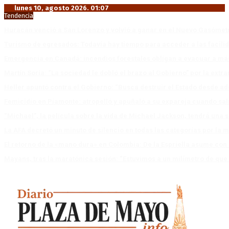
lunes 10, agosto 2026. 01:07
Tendencia
Huracán venció a San Lorenzo y volvió a ganar en el Nuevo Gasóme
Turismo de egresados: Todavía hay tiempo para acceder a las facili
Emergencia en Canadá: incendios forestales obligan a evacuar a má
Martín Soria: “La sociedad le dobló el brazo al Gobierno” por la extra
Heller apuntó contra el Gobierno: “Busca destruir el Estado desde ad
Femicidio en Piamonte: atropelló y apuñaló a su expareja cuando salí
“Michael”, la película sobre la vida de Michael Jackson, tendrá una 
La AFA decretó un minuto de silencio en todas las categorías por la 
El retorno de la «mano dura» en Colombia: De la Espriella asume co
Mayans, tras la maratónica sesión: “Estuvimos a un milímetro de que 