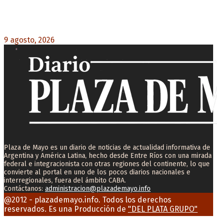
Turismo de egresados: Todavía hay tiempo para
acceder a las facilidades de pago para los viajes
9 agosto, 2026
0
Plaza de Mayo es un diario de noticias de actualidad informativa de
Argentina y América Latina, hecho desde Entre Ríos con una mirada
federal e integracionista con otras regiones del continente, lo que
convierte al portal en uno de los pocos diarios nacionales e
interregionales, fuera del ámbito CABA.
Contáctanos:
administracion@plazademayo.info
Facebook
Twitter
Instagram
Youtube
Email
@2012 - plazademayo.info. Todos los derechos
reservados. Es una Producción de
"DEL PLATA GRUPO"