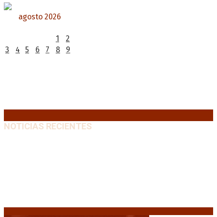
agosto 2026
L
M
X
J
V
S
D
1
2
3
4
5
6
7
8
9
10
11
12
13
14
15
16
17
18
19
20
21
22
23
24
25
26
27
28
29
30
31
« Jul
NOTICIAS RECIENTES
Huracán venció a San Lorenzo y volvió a ganar en el
Nuevo Gasómetro después de 25 años
9 agosto, 2026
Turismo de egresados: Todavía hay tiempo para
acceder a las facilidades de pago para los viajes
9
agosto, 2026
Emergencia en Canadá: incendios forestales obligan
a evacuar a más de 20.000 personas
9 agosto, 2026