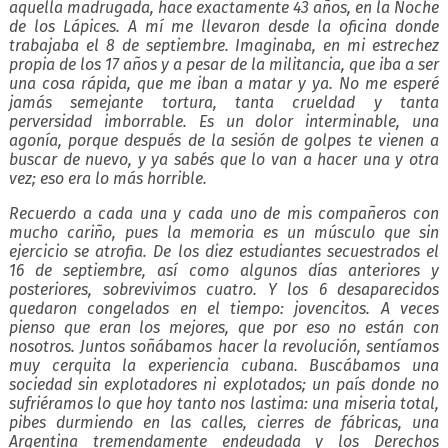
aquella madrugada, hace exactamente 43 años, en la Noche
de los Lápices. A mí me llevaron desde la oficina donde
trabajaba el 8 de septiembre. Imaginaba, en mi estrechez
propia de los 17 años y a pesar de la militancia, que iba a ser
una cosa rápida, que me iban a matar y ya. No me esperé
jamás semejante tortura, tanta crueldad y tanta
perversidad imborrable. Es un dolor interminable, una
agonía, porque después de la sesión de golpes te vienen a
buscar de nuevo, y ya sabés que lo van a hacer una y otra
vez; eso era lo más horrible.
Recuerdo a cada una y cada uno de mis compañeros con
mucho cariño, pues la memoria es un músculo que sin
ejercicio se atrofia. De los diez estudiantes secuestrados el
16 de septiembre, así como algunos días anteriores y
posteriores, sobrevivimos cuatro. Y los 6 desaparecidos
quedaron congelados en el tiempo: jovencitos. A veces
pienso que eran los mejores, que por eso no están con
nosotros. Juntos soñábamos hacer la revolución, sentíamos
muy cerquita la experiencia cubana. Buscábamos una
sociedad sin explotadores ni explotados; un país donde no
sufriéramos lo que hoy tanto nos lastima: una miseria total,
pibes durmiendo en las calles, cierres de fábricas, una
Argentina tremendamente endeudada y los Derechos