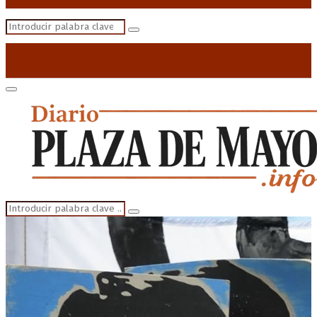
Search
Search
for:
Primary
Menu
Search
Search
for: