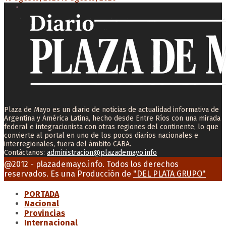
Plaza de Mayo es un diario de noticias de actualidad informativa de
Argentina y América Latina, hecho desde Entre Ríos con una mirada
federal e integracionista con otras regiones del continente, lo que
convierte al portal en uno de los pocos diarios nacionales e
interregionales, fuera del ámbito CABA.
Contáctanos:
administracion@plazademayo.info
Facebook
Twitter
Instagram
Youtube
Email
@2012 - plazademayo.info. Todos los derechos
reservados. Es una Producción de
"DEL PLATA GRUPO"
PORTADA
Nacional
Provincias
Internacional