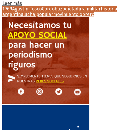
Leer más
1969
Agustín Tosco
Cordobazo
dictadura militar
historia
argentina
lucha popular
movimiento obrero