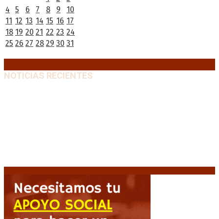
4
5
6
7
8
9
10
11
12
13
14
15
16
17
18
19
20
21
22
23
24
25
26
27
28
29
30
31
« Abr
Jun »
NOTICIAS RECIENTES
Milei pierde terreno entre los jóvenes y la
desaprobación se acerca al 65%
10 agosto, 2026
Un femicidio cada 35 horas: 145 niños y niñas
quedaron huérfanos en lo que va de 2026
10 agosto,
2026
Escalada armada en Colombia: Ataques simultáneos
desafían la promesa de «mano dura» presidencial
10 agosto, 2026