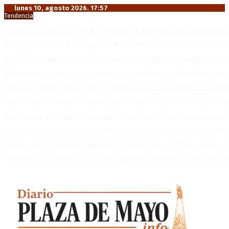
lunes 10, agosto 2026. 17:57
Tendencia
Milei pierde terreno entre los jóvenes y la desaprobación se acerca 
Un femicidio cada 35 horas: 145 niños y niñas quedaron huérfanos en
Escalada armada en Colombia: Ataques simultáneos desafían la pro
El Templo de Yaguarón: Arqueología argentina para un patrimonio d
Huracán venció a San Lorenzo y volvió a ganar en el Nuevo Gasóme
Turismo de egresados: Todavía hay tiempo para acceder a las facili
Emergencia en Canadá: incendios forestales obligan a evacuar a má
Martín Soria: “La sociedad le dobló el brazo al Gobierno” por la extra
Heller apuntó contra el Gobierno: “Busca destruir el Estado desde ad
Femicidio en Piamonte: atropelló y apuñaló a su expareja cuando salí