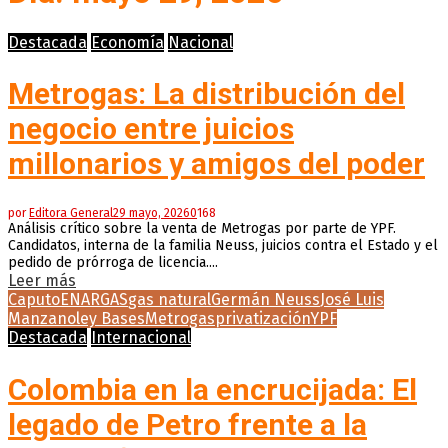
Destacada
Economía
Nacional
Metrogas: La distribución del
negocio entre juicios
millonarios y amigos del poder
por
Editora General
29 mayo, 2026
0
168
Análisis crítico sobre la venta de Metrogas por parte de YPF.
Candidatos, interna de la familia Neuss, juicios contra el Estado y el
pedido de prórroga de licencia....
Leer más
Caputo
ENARGAS
gas natural
Germán Neuss
José Luis
Manzano
ley Bases
Metrogas
privatización
YPF
Destacada
Internacional
Colombia en la encrucijada: El
legado de Petro frente a la