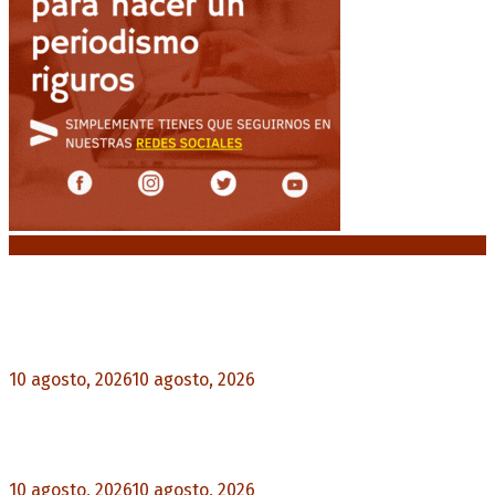
Noticias destacadas
Milei pierde terreno entre los jóvenes y la
desaprobación se acerca al 65%
10 agosto, 2026
10 agosto, 2026
0
Un femicidio cada 35 horas: 145 niños y niñas
quedaron huérfanos en lo que va de 2026
10 agosto, 2026
10 agosto, 2026
0