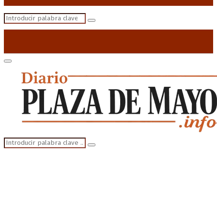
Search
Search
for:
Primary
Menu
Search
Search
for: