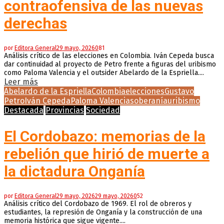
contraofensiva de las nuevas
derechas
por
Editora General
29 mayo, 2026
0
81
Análisis crítico de las elecciones en Colombia. Iván Cepeda busca
dar continuidad al proyecto de Petro frente a figuras del uribismo
como Paloma Valencia y el outsider Abelardo de la Espriella....
Leer más
Abelardo de la Espriella
Colombia
elecciones
Gustavo
Petro
Iván Cepeda
Paloma Valencia
soberanía
uribismo
Destacada
Provincias
Sociedad
El Cordobazo: memorias de la
rebelión que hirió de muerte a
la dictadura Onganía
por
Editora General
29 mayo, 2026
29 mayo, 2026
0
52
Análisis crítico del Cordobazo de 1969. El rol de obreros y
estudiantes, la represión de Onganía y la construcción de una
memoria histórica que sigue vigente....