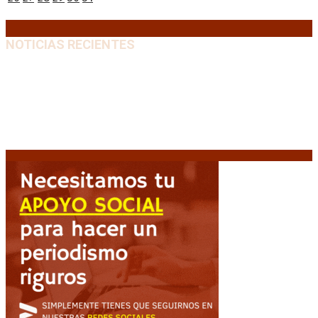
« Dic
Feb »
NOTICIAS RECIENTES
Diego Forlán será el nuevo técnico de la Selección de
Uruguay: «La vuelta de la leyenda»
6 agosto, 2026
Milo J cierra su gira mundial en la Argentina: Será en
el Estadio Mario Alberto Kempes
6 agosto, 2026
Crisis energética en Europa: Reservas de gas en
niveles críticos para el invierno
6 agosto, 2026